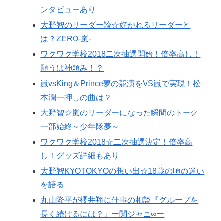
ンタビューあり
大野智のリーダー論☆好かれるリーダーと
は？ZERO-嵐-
ワクワク学校2018二次抽選開始！倍率高し！
願うは神頼み！？
嵐vsKing＆Prince夢の競演をVS嵐で実現！松
本潤一押しの曲は？
大野智☆嵐のリーダーになった瞬間のトーク
一部始終～少年隊夢～
ワクワク学校2018☆二次抽選決定！倍率高
し！グッズ詳細もあり
大野智KYOTOKYOの想い出☆18歳の頃の迷い
を語る
丸山隆平が櫻井翔に仕事の相談『グループを
長く続けるには？』ー関ジャニ∞ー