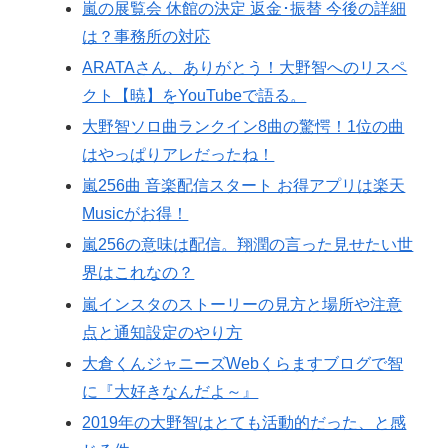
嵐の展覧会 休館の決定 返金･振替 今後の詳細
は？事務所の対応
ARATAさん、ありがとう！大野智へのリスペ
クト【暁】をYouTubeで語る。
大野智ソロ曲ランクイン8曲の驚愕！1位の曲
はやっぱりアレだったね！
嵐256曲 音楽配信スタート お得アプリは楽天
Musicがお得！
嵐256の意味は配信。翔潤の言った見せたい世
界はこれなの？
嵐インスタのストーリーの見方と場所や注意
点と通知設定のやり方
大倉くんジャニーズWebくらますブログで智
に『大好きなんだよ～』
2019年の大野智はとても活動的だった、と感