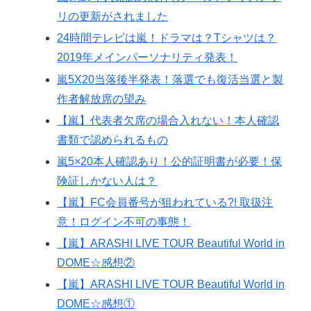
リの更新がされました
24時間テレビは嵐！ドラマは？Tシャツは？
2019年メインパーソナリティ発表！
嵐5X20当落後半発表！落選でも復活当選と製
作者解放席の望み
【嵐】代表者欠席の場合入れない！本人確認
書類で認められるもの
嵐5×20本人確認あり！公的証明書が必要！保
険証しかない人は？
【嵐】FC会員番号が狙われている?! 取扱注
意！ログイン不可の事態！
【嵐】ARASHI LIVE TOUR Beautiful World in
DOME☆感想②
【嵐】ARASHI LIVE TOUR Beautiful World in
DOME☆感想①