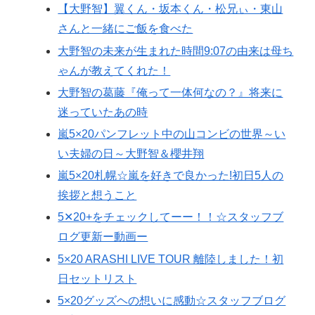
【大野智】翼くん・坂本くん・松兄ぃ・東山
さんと一緒にご飯を食べた
大野智の未来が生まれた時間9:07の由来は母ち
ゃんが教えてくれた！
大野智の葛藤『俺って一体何なの？』将来に
迷っていたあの時
嵐5×20パンフレット中の山コンビの世界～い
い夫婦の日～大野智＆櫻井翔
嵐5×20札幌☆嵐を好きで良かった!初日5人の
挨拶と想うこと
5✕20+をチェックしてーー！！☆スタッフブ
ログ更新ー動画ー
5×20 ARASHI LIVE TOUR 離陸しました！初
日セットリスト
5×20グッズヘの想いに感動☆スタッフブログ