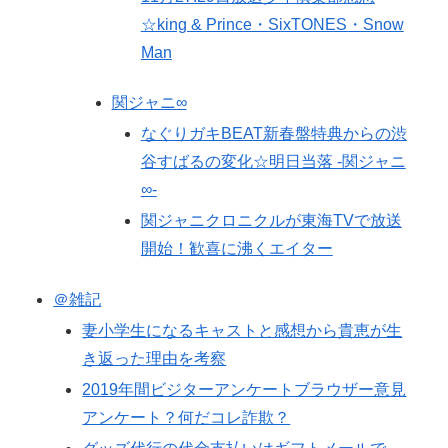
☆king & Prince・SixTONES・Snow
Man
関ジャニ∞
なぐりガキBEAT新春盤特典からの渋
谷すばるの変化☆明日当落 -関ジャニ
∞-
関ジャニクロニクルが東海TVで放送
開始！歓喜に沸くエイター
＠雑記
妻小学生になるキャストと感想から貴恵が生
き返った理由を考察
2019年間ビジターアンケートブラウザー意見
アンケート？何だコレ詐欺？