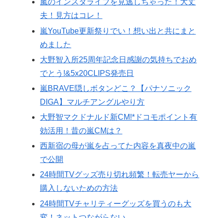
嵐のインスタライブを見逃しちゃった！大丈
夫！見方はコレ！
嵐YouTube更新祭りでい！想い出と共にまと
めました
大野智入所25周年記念日感謝の気持ちでおめ
でとう!&5x20CLIPS発売日
嵐BRAVE隠しボタンどこ？【パナソニック
DIGA】マルチアングルやり方
大野智マクドナルド新CM!*ドコモポイント有
効活用！昔の嵐CMは？
西新宿の母が嵐を占ってた内容を真夜中の嵐
で公開
24時間TVグッズ売り切れ頻繁！転売ヤーから
購入しないための方法
24時間TVチャリティーグッズを買うのも大
変！ネットつながらない