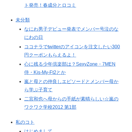
ト発売！春成分とロコミ
未分類
なにわ男子デビュー発表でメンバー号泣のな
にわの日
ココナラでtwitterのアイコンを注文したい300
円クーポンもらえるよ！
心に残る少年倶楽部は？SexyZone・7MEN
侍・Kis-My-Ft2とか
嵐と母との仲良しエピソードとメンバー母か
ら学ぶ子育て
二宮和也へ母からの手紙が素晴らしい☆嵐の
ワクワク学校2012 第1部
私のコト
はじめまして。