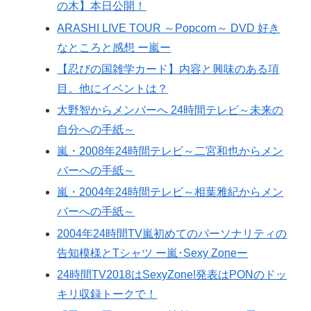
の木】本日公開！
ARASHI LIVE TOUR ～Popcorn～ DVD 好き
なところと感想 ー嵐ー
【忍びの国雑学カード】内容と興味のある項
目。他にイベントは？
大野智からメンバーへ 24時間テレビ～未来の
自分への手紙～
嵐・2008年24時間テレビ～二宮和也からメン
バーへの手紙～
嵐・2004年24時間テレビ～相葉雅紀からメン
バーへの手紙～
2004年24時間TV嵐初めてのパーソナリティの
告知模様とTシャツ ー嵐･Sexy Zoneー
24時間TV2018はSexyZone!発表はPONのドッ
キリ収録トークで！