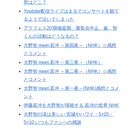
所はどこ？
Youtube配信ライブはまるでコンサートを観て
るようで泣いてしまった
アラフェス20'開催延期、展覧会中止。嵐、智
くんの活動はどうなるの？
大野智 meet 若冲 ～第四夜～（NHK）☆感想
とコメント
大野智 meet 若冲 ～第三夜～（NHK）
大野智 meet 若冲 ～第二夜～（NHK）☆感想
とコメント
大野智 meet 若冲 ～第一夜～(NHK)感想とコメ
ント
伊藤若冲を大野智が堪能する 若冲の世界 NHK
大野智の涙は美しい 宮城やハワイ・5×20・
5×10 いつもファンへの感謝