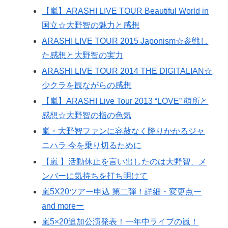
【嵐】ARASHI LIVE TOUR Beautiful World in
国立☆大野智の魅力と感想
ARASHI LIVE TOUR 2015 Japonism☆参戦し
た感想と大野智の実力
ARASHI LIVE TOUR 2014 THE DIGITALIAN☆
少クラを観ながらの感想
【嵐】ARASHI Live Tour 2013 “LOVE” 萌所と
感想☆大野智の指の色気
嵐・大野智ファンに容赦なく降りかかるジャ
ニハラ 今を乗り切るために
【嵐 】活動休止を言い出したのは大野智、メ
ンバーに気持ちを打ち明けて
嵐5X20ツアー申込 第二弾！詳細・変更点ー
and moreー
嵐5×20追加公演発表！一年中ライブの嵐！