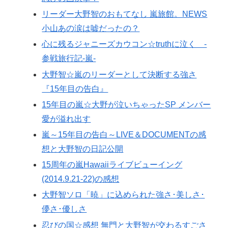
リーダー大野智のおもてなし 嵐旅館。NEWS
小山あの涙は嘘だったの？
心に残るジャニーズカウコン☆truthに泣く -
参戦旅行記-嵐-
大野智☆嵐のリーダーとして決断する強さ
『15年目の告白』
15年目の嵐☆大野が泣いちゃったSP メンバー
愛が溢れ出す
嵐～15年目の告白～LIVE＆DOCUMENTの感
想と大野智の日記公開
15周年の嵐Hawaiiライブビューイング
(2014.9.21-22)の感想
大野智ソロ「暁」に込められた強さ･美しさ･
儚さ･優しさ
忍びの国☆感想 無門と大野智が交わるすごさ