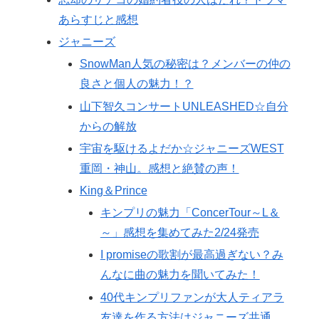
あらすじと感想
ジャニーズ
SnowMan人気の秘密は？メンバーの仲の
良さと個人の魅力！？
山下智久コンサートUNLEASHED☆自分
からの解放
宇宙を駆けるよだか☆ジャニーズWEST
重岡・神山。感想と絶賛の声！
King＆Prince
キンプリの魅力「ConcerTour～L＆
～」感想を集めてみた2/24発売
I promiseの歌割が最高過ぎない？み
んなに曲の魅力を聞いてみた！
40代キンプリファンが大人ティアラ
友達を作る方法はジャニーズ共通