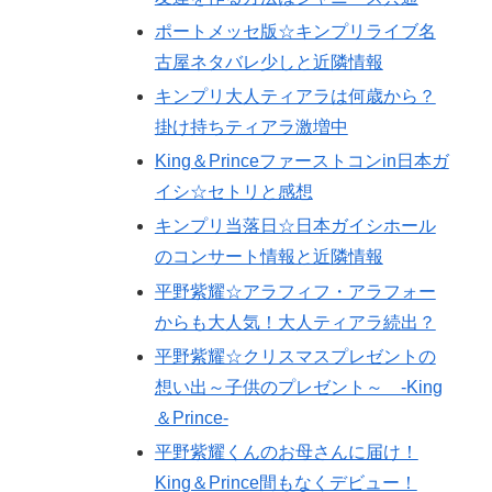
ポートメッセ版☆キンプリライブ名
古屋ネタバレ少しと近隣情報
キンプリ大人ティアラは何歳から？
掛け持ちティアラ激増中
King＆Princeファーストコンin日本ガ
イシ☆セトリと感想
キンプリ当落日☆日本ガイシホール
のコンサート情報と近隣情報
平野紫耀☆アラフィフ・アラフォー
からも大人気！大人ティアラ続出？
平野紫耀☆クリスマスプレゼントの
想い出～子供のプレゼント～ -King
＆Prince-
平野紫耀くんのお母さんに届け！
King＆Prince間もなくデビュー！