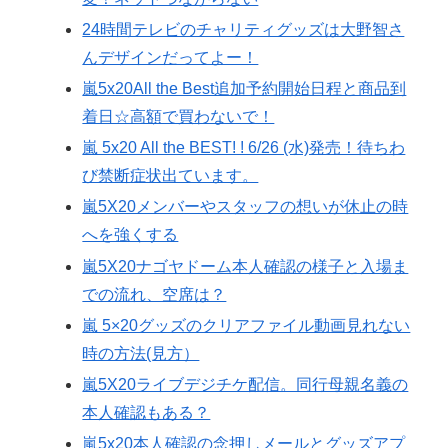
24時間テレビのチャリティグッズは大野智さ
んデザインだってよー！
嵐5x20All the Best追加予約開始日程と商品到
着日☆高額で買わないで！
嵐 5x20 All the BEST! ! 6/26 (水)発売！待ちわ
び禁断症状出ています。
嵐5X20メンバーやスタッフの想いが休止の時
へを強くする
嵐5X20ナゴヤドーム本人確認の様子と入場ま
での流れ、空席は？
嵐 5×20グッズのクリアファイル動画見れない
時の方法(見方）
嵐5X20ライブデジチケ配信。同行母親名義の
本人確認もある？
嵐5x20本人確認の念押しメールとグッズアプ