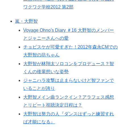
ワクワク学校2012 第2部
嵐・大野智
Voyage Ohno's Diary ＃16 大野智のメンバー
とジャニーさんへの愛
チョビスケが可愛すぎた！2012年森永CMでの
大野智の坊ちゃん
大野智が林翔太ソロコンをプロデュース？智
くんの後輩想いな姿勢
ジャニハラ攻撃は止まらないけど智ファンで
いることが誇り
大野智メイン曲ランクイン？アラフェス感想
とリピート視聴決定日程は？
大野智は努力の人『ダンスはずっと練習すれ
ば才能になる』