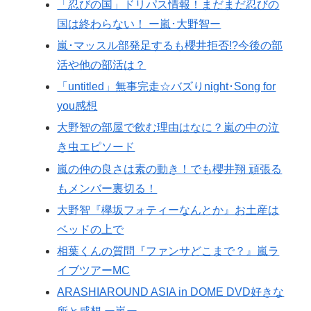
「忍びの国」ドリパス情報！まだまだ忍びの
国は終わらない！ ー嵐･大野智ー
嵐･マッスル部発足するも櫻井拒否!?今後の部
活や他の部活は？
「untitled」無事完走☆バズりnight･Song for
you感想
大野智の部屋で飲む理由はなに？嵐の中の泣
き虫エピソード
嵐の仲の良さは素の動き！でも櫻井翔 頑張る
もメンバー裏切る！
大野智『欅坂フォティーなんとか』お土産は
ベッドの上で
相葉くんの質問『ファンサどこまで？』嵐ラ
イブツアーMC
ARASHIAROUND ASIA in DOME DVD好きな