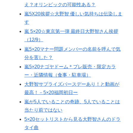
え？オリンピックの可能性ある？
嵐5X20挨拶☆大野智 優しい気持ちは伝染しま
す
嵐 5×20☆東京第一弾 最終日大野智さん挨拶
（12/9）
嵐5×20マナー問題メンバーの名前を呼んで気
分を害した？
嵐5×20ナゴヤドーム＊プレ販売・限定カラ
ー・近隣情報（食事・駐車場）
大野智サプライズバースデーあり！と動画が
最高！－5×20福岡初日ー
嵐が5人でいることの奇跡、5人でいることは
当たり前ではない
5×20セットリストから見る大野智さんのドラ
タイ曲