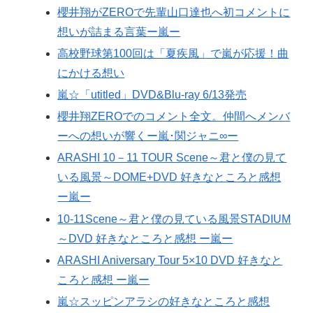
櫻井翔がZEROで先輩山口達也へ初コメントに
想いが詰まる言葉ー嵐ー
高校野球第100回は「夏疾風」で嵐が応援！曲
にかける想い
嵐☆「utitled」DVD&Blu-ray 6/13発売
櫻井翔ZEROでのコメント全文。仲間へメンバ
ーへの想いが響くー嵐･関ジャニ∞ー
ARASHI 10－11 TOUR Scene～君と僕の見て
いる風景～DOME+DVD 好きなところと感想
ー嵐ー
10-11Scene～君と僕の見ている風景STADIUM
～DVD 好きなところと感想 ー嵐ー
ARASHI Aniversary Tour 5×10 DVD 好きなと
ころと感想 ー嵐ー
嵐☆スッピンアラシの好きなところと感想