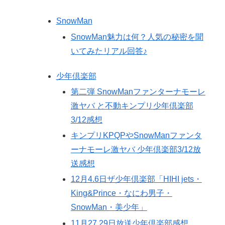
SnowMan
SnowMan魅力は何？人気の秘密を聞
いてみたリアル回答♪
少年倶楽部
第二弾 SnowManファンターナモーレ
激ヤバ と不動キンプリ少年倶楽部
3/12感想
キンプリKPQPやSnowManファンタ
ーナモーレ激ヤバ 少年倶楽部3/12放
送感想
12月4.6日ザ少年倶楽部「HIHI jets・
King&Prince・なにわ男子・
SnowMan・美少年」
11月27.29日放送少年倶楽部感想