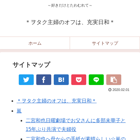
～好きだけとたわむれて～
＊ヲタク主婦のオフは、充実日和＊
ホーム
サイトマップ
サイトマップ
2020.02.01
＊ヲタク主婦のオフは、充実日和＊
嵐
二宮和也日曜劇場でお父さんに多部未華子と
15年ぶり共演で夫婦役
二宮和也へ母からの手紙が素晴らしい☆嵐の