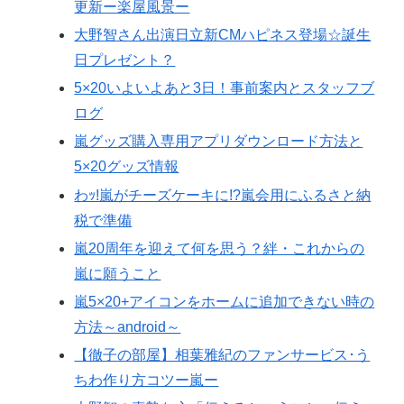
更新ー楽屋風景ー
大野智さん出演日立新CMハピネス登場☆誕生
日プレゼント？
5×20いよいよあと3日！事前案内とスタッフブ
ログ
嵐グッズ購入専用アプリダウンロード方法と
5×20グッズ情報
わｯ!嵐がチーズケーキに!?嵐会用にふるさと納
税で準備
嵐20周年を迎えて何を思う？絆・これからの
嵐に願うこと
嵐5×20+アイコンをホームに追加できない時の
方法～android～
【徹子の部屋】相葉雅紀のファンサービス･う
ちわ作り方コツー嵐ー