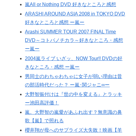
嵐All or Nothing DVD 好きなところと感想
ARASHI AROUND ASIA 2008 in TOKYO DVD
好きなところと感想 ー嵐ー
Arashi SUMMER TOUR 2007 FINAL Time
DVD～コトバノチカラ～好きなところ・感想
ー嵐ー
2004嵐ライブ いざッ、NOW Tour!! DVDの好
きなところ・感想 ー嵐ー
男同士のわちゃわちゃに女子が弱い理由は昔
の部活時代だった？ ー嵐･関ジャニ∞ー
大野智振付けは『世の中を変える』とラッキ
ー池田高評価！
嵐。大野智の嵐愛があふれ出す？無意識の鼻
歌【嵐】で照れる
櫻井翔が母へのサプライズ大失敗！映画【羊