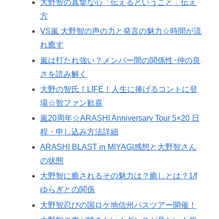
大野智の真摯な心「伝えるということ」伝え
方
VS嵐 大野智の声の力と発言の魅力☆時間が流
れ癒す
嵐は打たれ強い？メンバー間の関係性･仲の良
さを読み解く
大野の智氏！LIFE！人生に捧げるコントに登
場☆智ファン歓喜
嵐20周年☆ARASHI Anniversary Tour 5×20 日
程・申し込み方法詳細
ARASHI BLAST in MIYAGI感想と大野智さん
の状態
大野智に癒されるその魅力は？癒しとは？1/f
ゆらぎとの関係
大野智忍びの国ロケ地信州バスツアー開催！