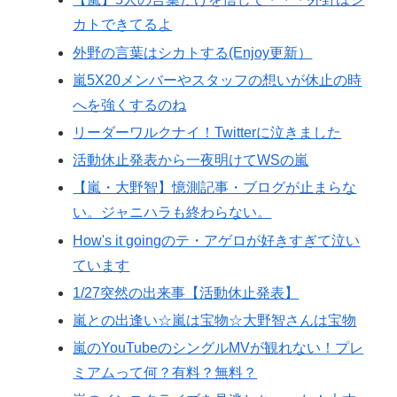
カトできてるよ
外野の言葉はシカトする(Enjoy更新）
嵐5X20メンバーやスタッフの想いが休止の時
へを強くするのね
リーダーワルクナイ！Twitterに泣きました
活動休止発表から一夜明けてWSの嵐
【嵐・大野智】憶測記事・ブログが止まらな
い。ジャニハラも終わらない。
How's it goingのテ・アゲロが好きすぎて泣い
ています
1/27突然の出来事【活動休止発表】
嵐との出逢い☆嵐は宝物☆大野智さんは宝物
嵐のYouTubeのシングルMVが観れない！プレ
ミアムって何？有料？無料？