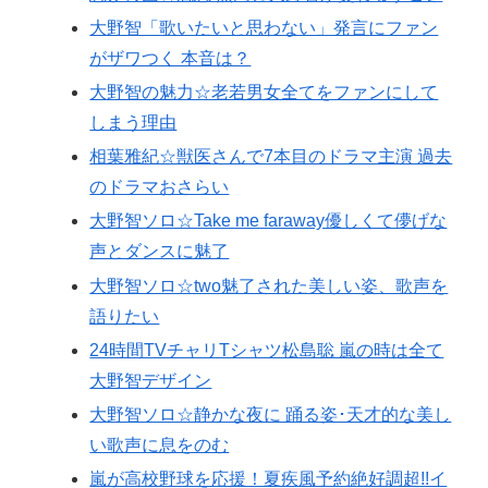
大野智「歌いたいと思わない」発言にファン
がザワつく 本音は？
大野智の魅力☆老若男女全てをファンにして
しまう理由
相葉雅紀☆獣医さんで7本目のドラマ主演 過去
のドラマおさらい
大野智ソロ☆Take me faraway優しくて儚げな
声とダンスに魅了
大野智ソロ☆two魅了された美しい姿、歌声を
語りたい
24時間TVチャリTシャツ松島聡 嵐の時は全て
大野智デザイン
大野智ソロ☆静かな夜に 踊る姿･天才的な美し
い歌声に息をのむ
嵐が高校野球を応援！夏疾風予約絶好調超!!イ