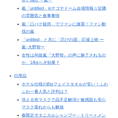
所と感想 ー嵐ー
嵐「untitled」inナゴヤドーム会場情報☆近隣
の雰囲気と食事事情
嵐「口パク疑惑」でファンに激震！ファン動
揺の嵐
「untitled」と共に「忍びの国」応援上映 ー
嵐･大野智ー
女性は何故嵐『大野智』の声に魅了されるの
か。1/fゆらぎ効果？
日用品
ホテル仕様のBigフェイスタオルが安い！ふわ
ふわ一番人気と評判は？
洗える布マスクで品不足解消と敏感肌も安心
マスク蒸れからも解放
春限定ボタニカルシャンプー・トリートメン