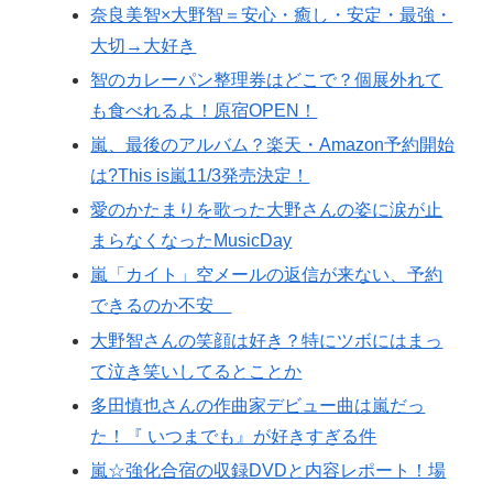
奈良美智×大野智＝安心・癒し・安定・最強・
大切→大好き
智のカレーパン整理券はどこで？個展外れて
も食べれるよ！原宿OPEN！
嵐、最後のアルバム？楽天・Amazon予約開始
は?This is嵐11/3発売決定！
愛のかたまりを歌った大野さんの姿に涙が止
まらなくなったMusicDay
嵐「カイト」空メールの返信が来ない、予約
できるのか不安
大野智さんの笑顔は好き？特にツボにはまっ
て泣き笑いしてるとことか
多田慎也さんの作曲家デビュー曲は嵐だっ
た！『 いつまでも』が好きすぎる件
嵐☆強化合宿の収録DVDと内容レポート！場