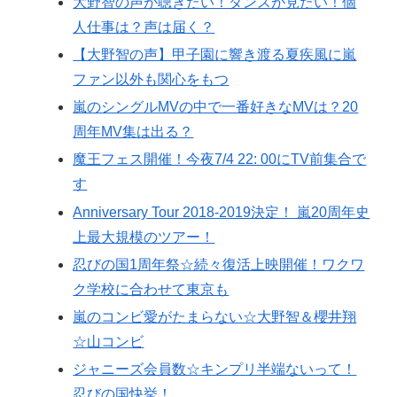
大野智の声が聴きたい！ダンスが見たい！個
人仕事は？声は届く？
【大野智の声】甲子園に響き渡る夏疾風に嵐
ファン以外も関心をもつ
嵐のシングルMVの中で一番好きなMVは？20
周年MV集は出る？
魔王フェス開催！今夜7/4 22: 00にTV前集合で
す
Anniversary Tour 2018-2019決定！ 嵐20周年史
上最大規模のツアー！
忍びの国1周年祭☆続々復活上映開催！ワクワ
ク学校に合わせて東京も
嵐のコンビ愛がたまらない☆大野智＆櫻井翔
☆山コンビ
ジャニーズ会員数☆キンプリ半端ないって！
忍びの国快挙！