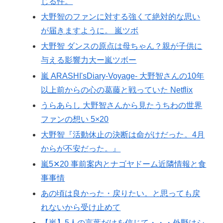
じる件。
大野智のファンに対する強くて絶対的な思い
が届きますように。 嵐ツボ
大野智 ダンスの原点は母ちゃん？親が子供に
与える影響力大ー嵐ツボー
嵐 ARASHI'sDiary-Voyage- 大野智さんの10年
以上前からの心の葛藤と戦っていた Netflix
うらあらし 大野智さんから見たうちわの世界
ファンの想い 5×20
大野智『活動休止の決断は命がけだった。4月
からが不安だった。』
嵐5✕20 事前案内とナゴヤドーム近隣情報と食
事事情
あの頃は良かった・戻りたい。と思っても戻
れないから受け止めて
【嵐】5人の言葉だけを信じて・・・外野はシ