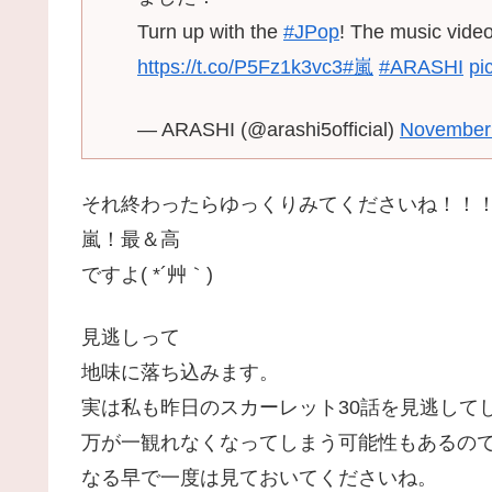
Turn up with the
#JPop
! The music video
https://t.co/P5Fz1k3vc3
#嵐
#ARASHI
pi
— ARASHI (@arashi5official)
November 
それ終わったらゆっくりみてくださいね！！
嵐！最＆高
ですよ( *´艸｀)
見逃しって
地味に落ち込みます。
実は私も昨日のスカーレット30話を見逃して
万が一観れなくなってしまう可能性もあるの
なる早で一度は見ておいてくださいね。