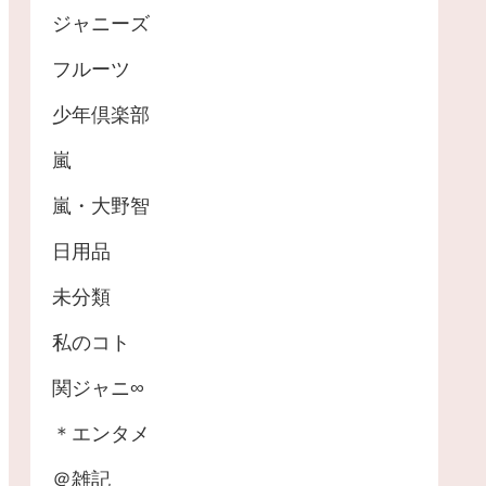
ジャニーズ
フルーツ
少年倶楽部
嵐
嵐・大野智
日用品
未分類
私のコト
関ジャニ∞
＊エンタメ
＠雑記