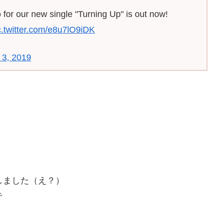
 for our new single "Turning Up" is out now!
c.twitter.com/e8u7lO9iDK
3, 2019
！
しました（え？）
で