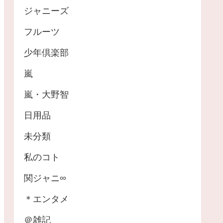
ジャニーズ
フルーツ
少年倶楽部
嵐
嵐・大野智
日用品
未分類
私のコト
関ジャニ∞
＊エンタメ
＠雑記