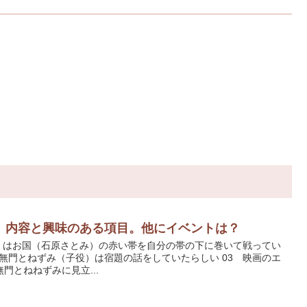
】内容と興味のある項目。他にイベントは？
智）はお国（石原さとみ）の赤い帯を自分の帯の下に巻いて戦ってい
で無門とねずみ（子役）は宿題の話をしていたらしい 03 映画のエ
門とねねずみに見立...