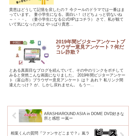
貴恵はどうして記憶を戻したの？ 今クールのドラマでは一番はま
っています。 妻小学生になる。面白い！ けどちょっと切ないね
～・・・。 （妻小学生になる公式HPはコチラ） さて、私が観て
いて気になったのは やっぱり貴恵...
2019年間ビジターアンケートブ
＠雑記
ラウザー意見アンケート？何だ
コレ詐欺？
とある真面目なブログを続んでいて、その中のリンクをポチして
みると突然こんな画面になりました。 2019年間ビジターアンケー
ト（富山市）ブラウザー意見アンケート は？ あれ？ 私リンク間
違えたっけ？ が、しかし戻れません。 もう一...
ARASHIAROUND ASIA in DOME DVD好きな
所と感想 ー嵐ー
相葉くんの質問『ファンサどこまで？』嵐ラ