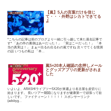
【嵐】5人の言葉だけを信じ
嵐・大野智
て・・・外野はシカトできてる
よ
*こちらの記事は前のブログより一緒に引っ越して来た過去記事で
す* 「あの件の裏側はあーだった！」 「実はこーだった！」 「本
当の真実は！」 まぁー出るわ出るわの嵐ですね 次々でてくる憶測
の話 いつもの私は 「本...
嵐5×20本人確認の念押しメール
嵐・大野智
とグッズアプリの更新がされま
した
いよいよ、ARASHIライプツー5X20が来週より名古屋を皮切りに
始まります。 長いツアー期閤になりますが健康第一で頑張って欲
しいです。 ファイティーン！！！！！ スポンサーリンク
(adsbyg...