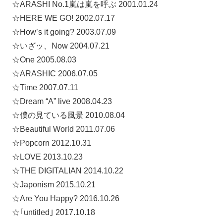
☆ARASHI No.1嵐は嵐を呼ぶ 2001.01.24
☆HERE WE GO! 2002.07.17
☆How’s it going? 2003.07.09
☆いざッ、Now 2004.07.21
☆One 2005.08.03
☆ARASHIC 2006.07.05
☆Time 2007.07.11
☆Dream “A” live 2008.04.23
☆僕の見ている風景 2010.08.04
☆Beautiful World 2011.07.06
☆Popcorn 2012.10.31
☆LOVE 2013.10.23
☆THE DIGITALIAN 2014.10.22
☆Japonism 2015.10.21
☆Are You Happy? 2016.10.26
☆｢untitled｣ 2017.10.18