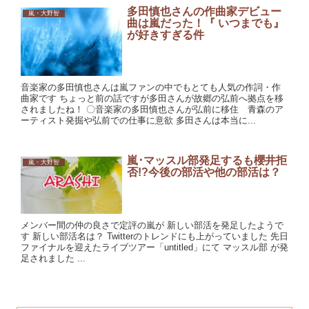
多田慎也さんの作曲家デビュー
嵐・大野智
曲は嵐だった！『 いつまでも』
が好きすぎる件
音楽家の多田慎也さんは嵐ファンの中でもとても人気の作詞・作
曲家です ちょっと前の話ですが多田さんが故郷の弘前へ拠点を移
されましたね！ 〇音楽家の多田慎也さんが弘前に移住 青森のア
ーティスト発掘や弘前での仕事に意欲 多田さんは本当に...
嵐･マッスル部発足するも櫻井拒
嵐・大野智
否!?今後の部活や他の部活は？
メンバー間の仲の良さで定評の嵐が 新しい部活を発足したようで
す 新しい部活名は？ Twitterのトレンドにも上がっていました 先日
ファイナルを迎えたライブツアー「untitled」にて マッスル部 が発
足されました ...