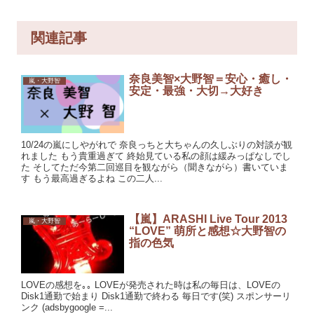
関連記事
奈良美智×大野智＝安心・癒し・
嵐・大野智
安定・最強・大切→大好き
10/24の嵐にしやがれで 奈良っちと大ちゃんの久しぶりの対談が観
れました もう貴重過ぎて 終始見ている私の顔は緩みっぱなしでし
た そしてただ今第二回巡目を観ながら（聞きながら）書いていま
す もう最高過ぎるよね この二人...
【嵐】ARASHI Live Tour 2013
嵐・大野智
“LOVE” 萌所と感想☆大野智の
指の色気
LOVEの感想を｡｡ LOVEが発売された時は私の毎日は、LOVEの
Disk1通勤で始まり Disk1通勤で終わる 毎日です(笑) スポンサーリ
ンク (adsbygoogle =...