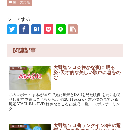
嵐・大野智
シェアする
関連記事
大野智ソロ☆静かな夜に 踊る
嵐・大野智
姿･天才的な美しい歌声に息をの
む
このレポートは 私が国立で見た風景とDVDを見た映像 を元にお送
りします 本編はこちらから｡｡ ◎10-11Scene～君と僕の見ている
風景STADIUM～DVD 好きなところと感想 ー嵐ー スポンサーリン
ク ...
大野智ソロ曲ランクイン8曲の驚
嵐・大野智