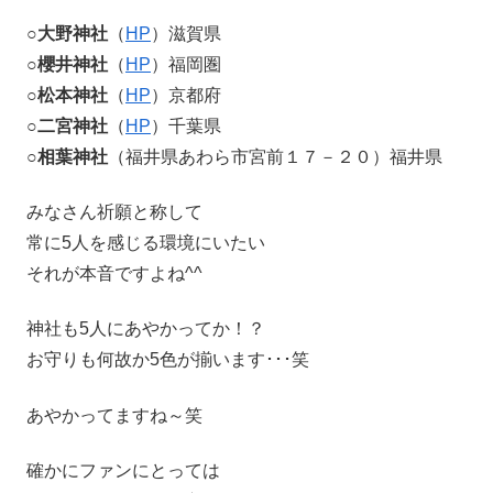
○
大野神社
（
HP
）滋賀県
○
櫻井神社
（
HP
）福岡圏
○
松本神社
（
HP
）京都府
○
二宮神社
（
HP
）千葉県
○
相葉神社
（福井県あわら市宮前１７－２０）福井県
みなさん祈願と称して
常に5人を感じる環境にいたい
それが本音ですよね^^
神社も5人にあやかってか！？
お守りも何故か5色が揃います･･･笑
あやかってますね～笑
確かにファンにとっては