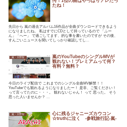
愕！1位の曲はやっぱりアレだっ
たね！
先日から 嵐の過去アルバム16作品が全曲ダウンロードできるよう
になりましたね。 私はすでにCDとして持っているので 「ふー
ん」「へー」 で過ごしてます、的な事を書いたのですが その後、
すんごいニュースを聞いてしっかり確認してし...
嵐のYouTubeのシングルMVが
嵐・大野智
観れない！プレミアムって何？
有料？無料？
今日のライブ配信で これまでのシングル全曲MV解禁！！
YouTubeでも観れるようになりましたー！ 是非、ご覧ください！
って言ってたのに・・・。 観れないじゃん！ って 思った。 そう
思った人いませんか？ ...
心に残るジャニーズカウコン
嵐・大野智
☆truthに泣く -参戦旅行記-嵐-