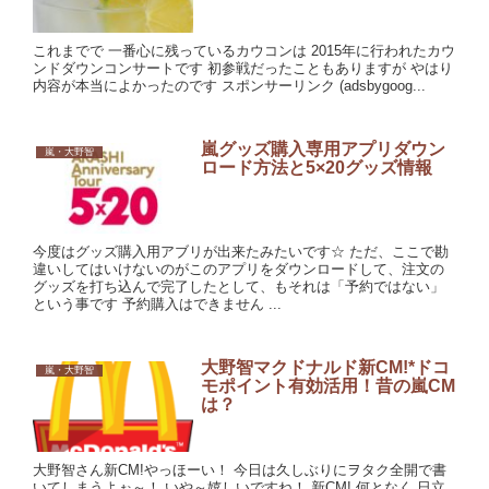
これまでで 一番心に残っているカウコンは 2015年に行われたカウ
ンドダウンコンサートです 初参戦だったこともありますが やはり
内容が本当によかったのです スポンサーリンク (adsbygoog...
嵐グッズ購入専用アプリダウン
嵐・大野智
ロード方法と5×20グッズ情報
今度はグッズ購入用アブリが出来たみたいです☆ ただ、ここで勘
違いしてはいけないのがこのアプリをダウンロードして、注文の
グッズを打ち込んで完了したとして、もそれは「予約ではない」
という事です 予約購入はできません ...
大野智マクドナルド新CM!*ドコ
嵐・大野智
モポイント有効活用！昔の嵐CM
は？
大野智さん新CM!やっほーい！ 今日は久しぶりにヲタク全開で書
いてしまうよぉ～！ いや～嬉しいですね！ 新CM! 何となく 日立