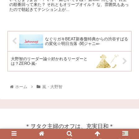
の順番回って来た？ それともオリーブオイル？ な、雰囲気もあっ
たので朝起きてテンション上が...
なぐりガキBEAT新春盤特典からの渋谷すばる
の変化☆明日当落 -関ジャニ∞-
大野智のリーダー論☆好かれるリーダーと
は？ZERO-嵐-
ホーム
嵐・大野智
＊ヲタク主婦のオフは、充実日和＊
© 2019 ＊ヲタク主婦のオフは、充実日和＊.