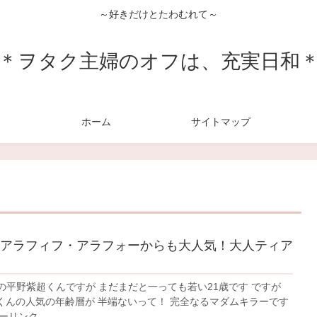
～好きだけとたわむれて～
＊ヲタク主婦のオフは、充実日和
ホーム
サイトマップ
アラフィフ・アラフォーからも大人気！大人ティア
rinceの平野紫超くんですが まだまだと一っても若い21歳です ですが
くんの人気の年齢層が 半端ないって！ 完全なるマダムキラーです
リンク ...