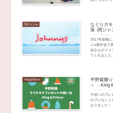
なぐりガキ
関ジャニ∞
落 -関ジャ
2017年新春
ニ∞新年会で
谷さんがメイ
てくれました..
平野紫耀☆
King＆Prince
～ -King＆
子供へのプレ
のプレゼントが粋
なりました！ 