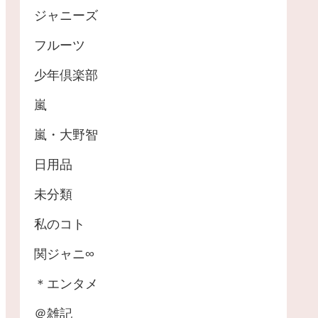
ジャニーズ
フルーツ
少年倶楽部
嵐
嵐・大野智
日用品
未分類
私のコト
関ジャニ∞
＊エンタメ
＠雑記