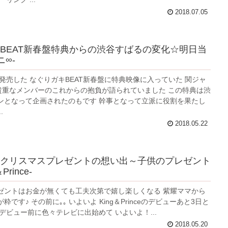
2018.07.05
BEAT新春盤特典からの渋谷すばるの変化☆明日当
ニ∞-
に発売した なぐりガキBEAT新春盤に特典映像に入っていた 関ジャ
貴重なメンバーのこれからの抱負が語られていました この特典は渋
ンとなって企画されたのもです 幹事となって立派に役割を果たし
.
2018.05.22
クリスマスプレゼントの想い出～子供のプレゼント
Prince-
ゼントはお金が無くても工夫次第で嬉し楽しくなる 紫耀ママから
です♪ その前に｡｡ いよいよ King＆Princeのデビューあと3日と
デビュー前に色々テレビに出始めて いよいよ！...
2018.05.20