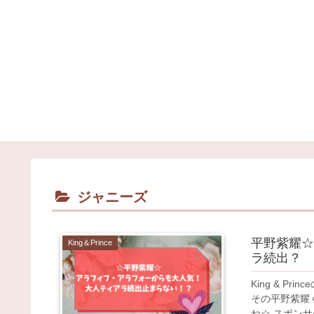
ジャニーズ
平野紫耀☆
King＆Prince
ラ続出？
King & P
その平野紫耀
ね☆ スポンサー