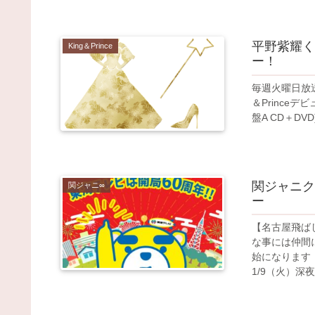
平野紫耀く
King＆Prince
ー！
毎週火曜日放送
＆Prince
盤A CD＋DV
関ジャニク
関ジャニ∞
ー
【名古屋飛ば
な事には仲間
始になります
1/9（火）深夜.