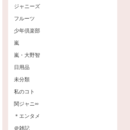
ジャニーズ
フルーツ
少年倶楽部
嵐
嵐・大野智
日用品
未分類
私のコト
関ジャニ∞
＊エンタメ
＠雑記